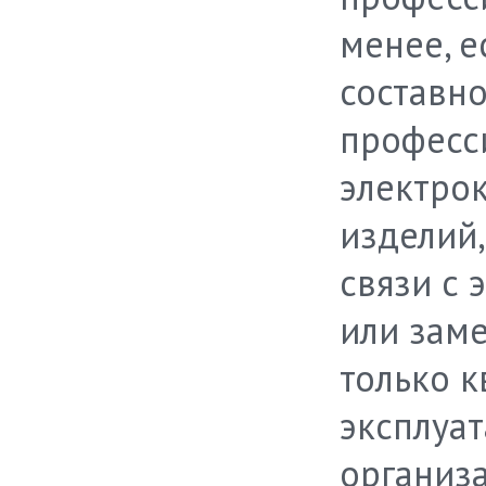
менее, е
составно
професс
электро
изделий
связи с 
или зам
только 
эксплуа
организ