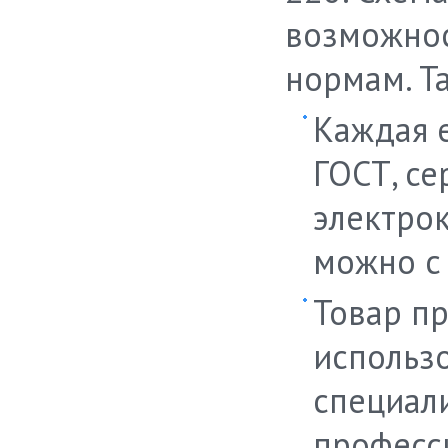
возможнос
нормам. Т
Каждая 
ГОСТ, се
электро
можно с 
Товар п
использо
специал
професс