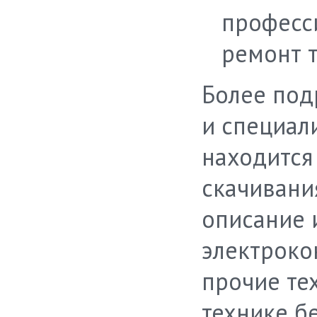
професс
ремонт т
Более под
и специал
находится
скачивани
описание 
электрокон
прочие те
технике б