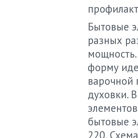
профилакт
Бытовые э
разных ра
мощность.
форму идеа
варочной 
духовки. 
элементов
бытовые э
220. Схем